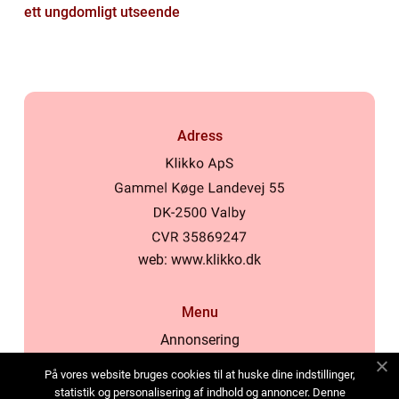
ett ungdomligt utseende
Adress
web:
www.klikko.dk
Menu
Annonsering
Om oss
På vores website bruges cookies til at huske dine indstillinger,
Cookies
statistik og personalisering af indhold og annoncer. Denne