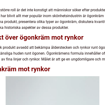
t större roll är det inte konstigt att människor söker efter produ
ar blivit allt mer populär inom skönhetsindustrin är ögonkräm 
na produkt, presentera olika typer av ögonkräm, diskutera kvanti
ka historiska aspekter av dessa produkter.
kt över ögonkräm mot rynkor
 produkt avsedd att bekämpa ålderstecken och rynkor runt ögon
änsliga huden runt ögonen. Ögonkrämens formula innehåller oft
v fina linjer och rynkor. Målet är att ge en ungdomligare och me
nkräm mot rynkor