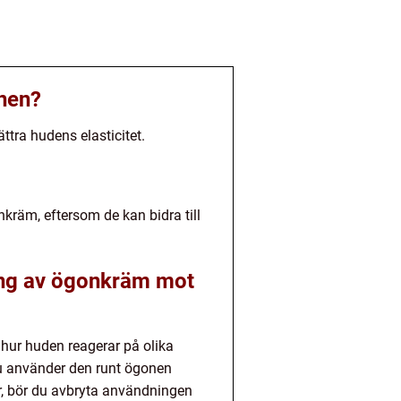
onen?
ttra hudens elasticitet.
nkräm, eftersom de kan bidra till
ning av ögonkräm mot
 hur huden reagerar på olika
 du använder den runt ögonen
er, bör du avbryta användningen