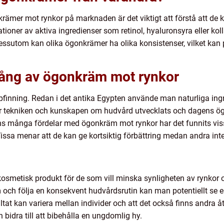
krämer mot rynkor på marknaden är det viktigt att förstå att de kan
tioner av aktiva ingredienser som retinol, hyaluronsyra eller kol
essutom kan olika ögonkrämer ha olika konsistenser, vilket kan
gång av ögonkräm mot rynkor
inning. Redan i det antika Egypten använde man naturliga ingre
r tekniken och kunskapen om hudvård utvecklats och dagens ög
nns många fördelar med ögonkräm mot rynkor har det funnits vis
. Vissa menar att de kan ge kortsiktig förbättring medan andra in
osmetisk produkt för de som vill minska synligheten av rynkor 
 och följa en konsekvent hudvårdsrutin kan man potentiellt se e
ultat kan variera mellan individer och att det också finns andra 
idra till att bibehålla en ungdomlig hy.