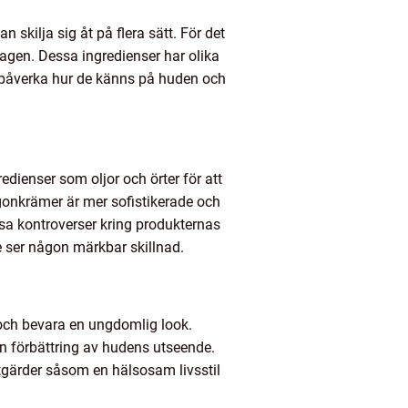
 skilja sig åt på flera sätt. För det
lagen. Dessa ingredienser har olika
 påverka hur de känns på huden och
dienser som oljor och örter för att
onkrämer är mer sofistikerade och
sa kontroverser kring produkternas
te ser någon märkbar skillnad.
och bevara en ungdomlig look.
n förbättring av hudens utseende.
åtgärder såsom en hälsosam livsstil