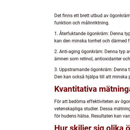
Det finns ett brett utbud av ögonkrä
funktion och målinriktning.
1. Återfuktande ögonkräm: Denna typ 
kan den minska torrhet och därmed fö
2. Anti-aging ögonkräm: Denna typ av
ämnen som retinol, antioxidanter och 
3. Uppstramande ögonkräm: Denna ty
Den kan också hjälpa till att minska
Kvantitativa mätnin
För att bedöma effektiviteten av ög
vetenskapliga studier. Dessa mätning
för hudens hälsa. Resultaten kan vara
Hur skiljer sig olik