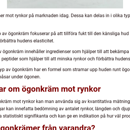
mer mot rynkor på marknaden idag. Dessa kan delas in i olika ty
av ögonkräm fokuserar på att tillföra fukt till den känsliga hu
rbättra hudens elasticitet.
 ögonkräm innehåller ingredienser som hjälper till att bekämpa 
peptider som hjälper till att minska rynkor och förbättra hudens 
p av ögonkräm har en formel som stramar upp huden runt ögone
 påsar under ögonen.
gar om ögonkräm mot rynkor
onkräm mot rynkor kan man använda sig av kvantitativa mätnin
ar kan innefatta bedömning av antalet rynkor, längden och djup
 statistiskt signifikanta och kan ge en indikation på hur väl pro
a ögonkrämer från varandra?