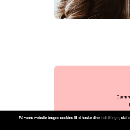
På vores website bruges cookies til at huske dine indstillinger, sta
we