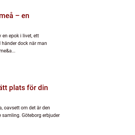
Umeå – en
en epok i livet, ett
ad händer dock när man
Ume&a...
tt plats för din
a, oavsett om det är den
nde samling. Göteborg erbjuder