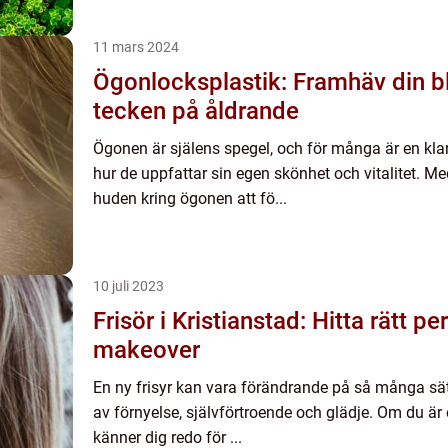
11 mars 2024
Ögonlocksplastik: Framhäv din b
tecken på åldrande
Ögonen är själens spegel, och för många är en klar
hur de uppfattar sin egen skönhet och vitalitet. M
huden kring ögonen att fö...
10 juli 2023
Frisör i Kristianstad: Hitta rätt pe
makeover
En ny frisyr kan vara förändrande på så många sät
av förnyelse, självförtroende och glädje. Om du är
känner dig redo för ...