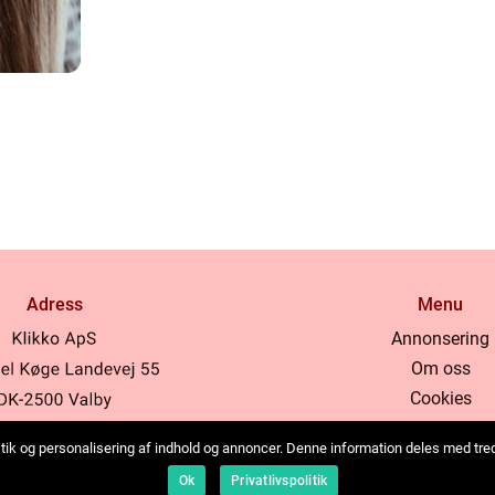
Adress
Menu
Annonsering
Om oss
Cookies
Kontakta oss
tistik og personalisering af indhold og annoncer. Denne information deles med tr
Sitemap
b:
www.klikko.dk
Ok
Privatlivspolitik