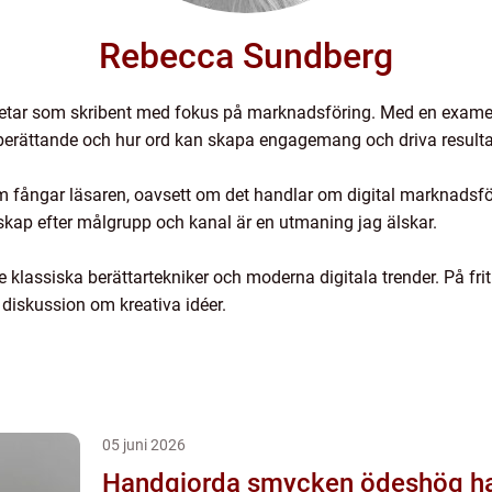
Rebecca Sundberg
tar som skribent med fokus på marknadsföring. Med en examen i
r berättande och hur ord kan skapa engagemang och driva resulta
om fångar läsaren, oavsett om det handlar om digital marknadsf
dskap efter målgrupp och kanal är en utmaning jag älskar.
e klassiska berättartekniker och moderna digitala trender. På fri
 diskussion om kreativa idéer.
05 juni 2026
Handgjorda smycken ödeshög hantverk med själ