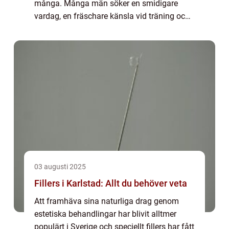
många. Många män söker en smidigare
vardag, en fräschare känsla vid träning och
närhet, och ett mer omhändertaget yttre. En
Manzilian vax innebär att håret i i...
03 augusti 2025
Fillers i Karlstad: Allt du behöver veta
Att framhäva sina naturliga drag genom
estetiska behandlingar har blivit alltmer
populärt i Sverige och speciellt fillers har fått