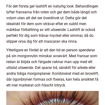
För det första ger lashlift en naturlig look. Behandlingen
lyfter fransarna från roten och ger dem både längd och
volym utan att det ser överdrivet ut. Detta gör det
idealiskt för dem som strävar efter en subtil men
märkbar förbättring av sitt utseende. Lashlift är också
perfekt för dig som tränar mycket eller simmar, då du
slipper oroa dig för att mascaran ska rinna.
Ytterligare en fördel är att den tid en person spenderar
på sin morgonrutin minskar avsevärt. Med fransar som
redan är böjda och färgade vaknar man upp med ett
uttalat utseende. Det sparar tid, särskilt för arbete eller
andra tidiga morgonplaner. Kombinerat med en browlift,
där ögonbrynen formas och fixeras, kan hela ansiktet få
ett mer markerat och fräscht intryck.