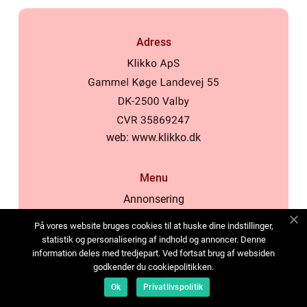
Adress
web:
www.klikko.dk
Menu
Annonsering
Om oss
På vores website bruges cookies til at huske dine indstillinger,
Cookies
statistik og personalisering af indhold og annoncer. Denne
information deles med tredjepart. Ved fortsat brug af websiden
Kontakta oss
godkender du cookiepolitikken.
Sitemap
Ok
Privatlivspolitik