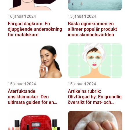
16 januari 2024
15 januari 2024
Färgad dagkräm: En
Bästa ögonkrämen en
djupgående undersökning
alltmer populär produkt
för matälskare
inom skönhetsvärlden
15 januari 2024
15 januari 2024
Återfuktande
Artikelns rubrik:
ansiktsmasker: Den
Olivfärgad hy: En grundlig
ultimata guiden för en
översikt för mat- och
strålande hud
dryckesentusiaster