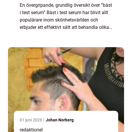
En övergripande, grundlig översikt över ”bäst
i test serum” Bäst i test serum har blivit allt
populärare inom skönhetsvärlden och
erbjuder ett effektivt sätt att behandla olika
hudtyper och problem. Serum är en
koncentrerad form av hudvår...
01 juni 2026
Johan Norberg
redaktionel