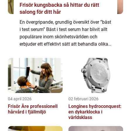
Frisör kungsbacka så hittar du rätt
salong för ditt hår
En övergripande, grundlig översikt över ”bäst
i test serum” Bäst i test serum har blivit allt
populärare inom skönhetsvärlden och
erbjuder ett effektivt sätt att behandla olika
hudtyper och problem. Serum är en
koncentrerad form av hudvår...
04 april 2026
02 februari 2026
Frisör Åre professionell
Longines hydroconquest:
hårvård i fjällmiljö
en dykarklocka i
världsklass