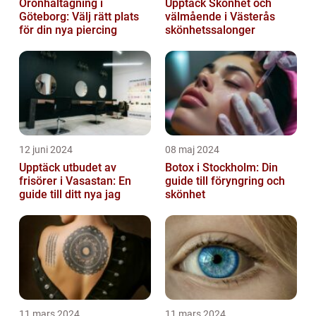
Öronhåltagning i
Upptäck Skönhet och
Göteborg: Välj rätt plats
välmående i Västerås
för din nya piercing
skönhetssalonger
12 juni 2024
08 maj 2024
Upptäck utbudet av
Botox i Stockholm: Din
frisörer i Vasastan: En
guide till föryngring och
guide till ditt nya jag
skönhet
11 mars 2024
11 mars 2024