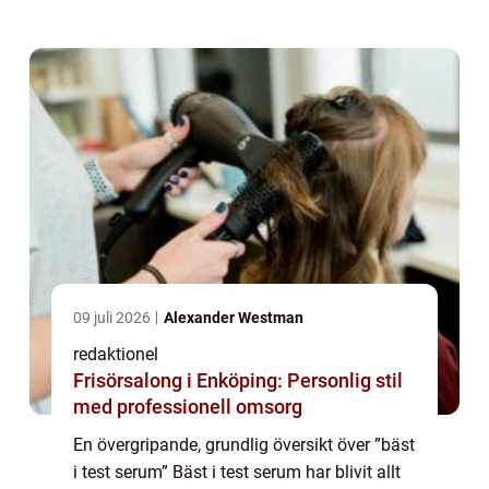
hudtyper och problem. Serum är en
koncentrerad form av hudvår...
09 juli 2026
Alexander Westman
redaktionel
Frisörsalong i Enköping: Personlig stil
med professionell omsorg
En övergripande, grundlig översikt över ”bäst
i test serum” Bäst i test serum har blivit allt