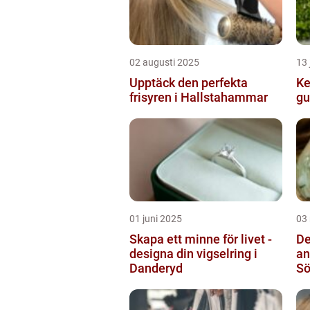
02 augusti 2025
13 
Upptäck den perfekta
Ke
frisyren i Hallstahammar
gu
01 juni 2025
03
Skapa ett minne för livet -
De
designa din vigselring i
an
Danderyd
S