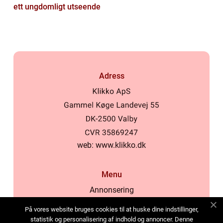
ett ungdomligt utseende
Adress
web:
www.klikko.dk
Menu
Annonsering
Om oss
På vores website bruges cookies til at huske dine indstillinger,
Cookies
statistik og personalisering af indhold og annoncer. Denne