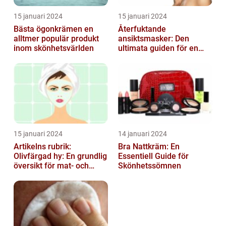
15 januari 2024
15 januari 2024
Bästa ögonkrämen en
Återfuktande
alltmer populär produkt
ansiktsmasker: Den
inom skönhetsvärlden
ultimata guiden för en
strålande hud
15 januari 2024
14 januari 2024
Artikelns rubrik:
Bra Nattkräm: En
Olivfärgad hy: En grundlig
Essentiell Guide för
översikt för mat- och
Skönhetssömnen
dryckesentusiaster