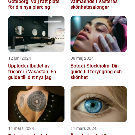
Göteborg: Välj rätt plats
välmående i Västerås
för din nya piercing
skönhetssalonger
12 juni 2024
08 maj 2024
Upptäck utbudet av
Botox i Stockholm: Din
frisörer i Vasastan: En
guide till föryngring och
guide till ditt nya jag
skönhet
11 mars 2024
11 mars 2024