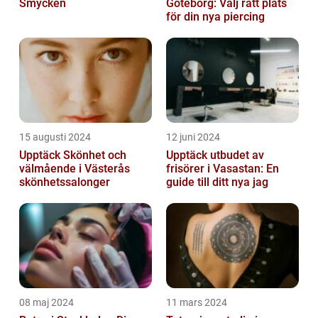
Smycken
Göteborg: Välj rätt plats
för din nya piercing
15 augusti 2024
12 juni 2024
Upptäck Skönhet och
Upptäck utbudet av
välmående i Västerås
frisörer i Vasastan: En
skönhetssalonger
guide till ditt nya jag
08 maj 2024
11 mars 2024