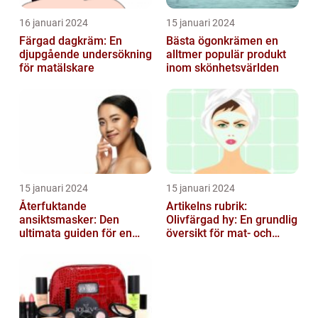
16 januari 2024
15 januari 2024
Färgad dagkräm: En
Bästa ögonkrämen en
djupgående undersökning
alltmer populär produkt
för matälskare
inom skönhetsvärlden
15 januari 2024
15 januari 2024
Återfuktande
Artikelns rubrik:
ansiktsmasker: Den
Olivfärgad hy: En grundlig
ultimata guiden för en
översikt för mat- och
strålande hud
dryckesentusiaster