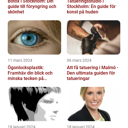
Botox i Stockholm: Din
Tatueringsstudio i
guide till föryngring och
Stockholm: En guide för
skönhet
konst på huden
11 mars 2024
06 mars 2024
Ögonlocksplastik:
Att få tatuering i Malmö -
Framhäv din blick och
Den ultimata guiden för
minska tecken på
tatueringar
åldrande
18 januari 2024
18 januari 2024