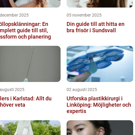
 december 2025
05 november 2025
öllopsklänningar: En
Din guide till att hitta en
mplett guide till stil,
bra frisör i Sundsvall
ssform och planering
 augusti 2025
02 augusti 2025
llers i Karlstad: Allt du
Utforska plastikkirurgi i
höver veta
Linköping: Möjligheter och
expertis