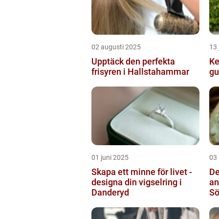
02 augusti 2025
13 
Upptäck den perfekta
Ke
frisyren i Hallstahammar
gu
01 juni 2025
03
Skapa ett minne för livet -
De
designa din vigselring i
an
Danderyd
S