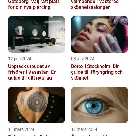
Göteborg: Välj rätt plats
välmående i Västerås
för din nya piercing
skönhetssalonger
12 juni 2024
08 maj 2024
Upptäck utbudet av
Botox i Stockholm: Din
frisörer i Vasastan: En
guide till föryngring och
guide till ditt nya jag
skönhet
11 mars 2024
11 mars 2024