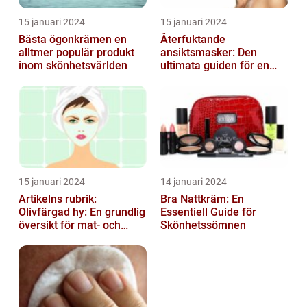
15 januari 2024
15 januari 2024
Bästa ögonkrämen en
Återfuktande
alltmer populär produkt
ansiktsmasker: Den
inom skönhetsvärlden
ultimata guiden för en
strålande hud
15 januari 2024
14 januari 2024
Artikelns rubrik:
Bra Nattkräm: En
Olivfärgad hy: En grundlig
Essentiell Guide för
översikt för mat- och
Skönhetssömnen
dryckesentusiaster