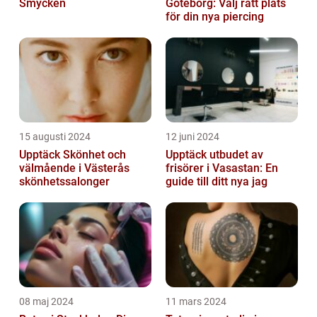
Smycken
Göteborg: Välj rätt plats
för din nya piercing
15 augusti 2024
12 juni 2024
Upptäck Skönhet och
Upptäck utbudet av
välmående i Västerås
frisörer i Vasastan: En
skönhetssalonger
guide till ditt nya jag
08 maj 2024
11 mars 2024