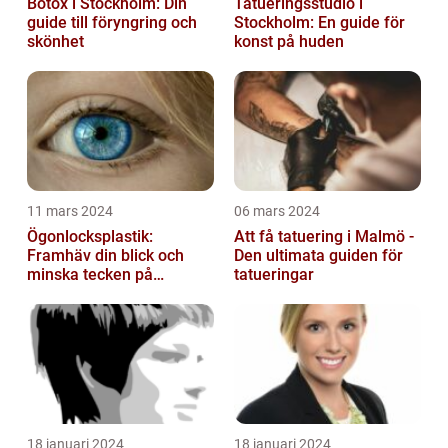
Botox i Stockholm: Din
Tatueringsstudio i
guide till föryngring och
Stockholm: En guide för
skönhet
konst på huden
11 mars 2024
06 mars 2024
Ögonlocksplastik:
Att få tatuering i Malmö -
Framhäv din blick och
Den ultimata guiden för
minska tecken på
tatueringar
åldrande
18 januari 2024
18 januari 2024