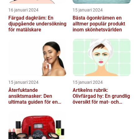
16 januari 2024
15 januari 2024
Färgad dagkräm: En
Bästa ögonkrämen en
djupgående undersökning
alltmer populär produkt
för matälskare
inom skönhetsvärlden
15 januari 2024
15 januari 2024
Återfuktande
Artikelns rubrik:
ansiktsmasker: Den
Olivfärgad hy: En grundlig
ultimata guiden för en
översikt för mat- och
strålande hud
dryckesentusiaster