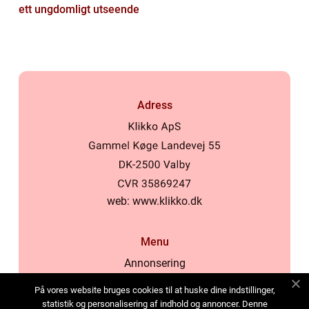
ett ungdomligt utseende
Adress
web:
www.klikko.dk
Menu
Annonsering
Om oss
På vores website bruges cookies til at huske dine indstillinger,
Cookies
statistik og personalisering af indhold og annoncer. Denne