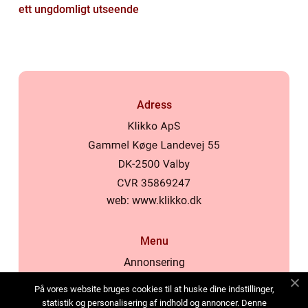
ett ungdomligt utseende
Adress
web:
www.klikko.dk
Menu
Annonsering
Om oss
På vores website bruges cookies til at huske dine indstillinger,
Cookies
statistik og personalisering af indhold og annoncer. Denne