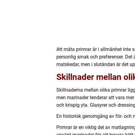
Att mäta primrar är i allmänhet inte 
personlig smak och preferenser. Det är
matskedar, men i slutändan är det upp
Skillnader mellan oli
Skillnaderna mellan olika primrar li
men marinader tenderar att vara mer 
och krispig yta. Glasyrer och dressi
En historisk genomgång av för- och 
Primrar är en viktig del av matlagnin
använt marinader för att bevara kött 