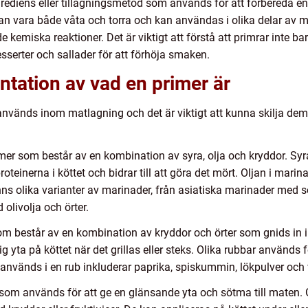
rediens eller tillagningsmetod som används för att förbereda en
 kan vara både våta och torra och kan användas i olika delar av 
e kemiska reaktioner. Det är viktigt att förstå att primrar inte b
sserter och sallader för att förhöja smaken.
tation av vad en primer är
 används inom matlagning och det är viktigt att kunna skilja de
imer som består av en kombination av syra, olja och kryddor. Sy
r proteinerna i köttet och bidrar till att göra det mört. Oljan i marin
ns olika varianter av marinader, från asiatiska marinader med so
livolja och örter.
om består av en kombination av kryddor och örter som gnids in i 
 yta på köttet när det grillas eller steks. Olika rubbar används fö
nvänds i en rub inkluderar paprika, spiskummin, lökpulver och v
er som används för att ge en glänsande yta och sötma till maten.