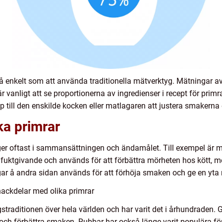
så enkelt som att använda traditionella mätverktyg. Mätningar a
 vanligt att se proportionerna av ingredienser i recept för primra
 till den enskilde kocken eller matlagaren att justera smakerna
ka primrar
gger oftast i sammansättningen och ändamålet. Till exempel är 
fuktgivande och används för att förbättra mörheten hos kött, 
ngar å andra sidan används för att förhöja smaken och ge en yta
nackdelar med olika primrar
gstraditionen över hela världen och har varit det i århundraden
och förbättra smaken. Rubbar har också länge varit populära för