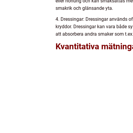
eller honung och kan smaksättas med k
smakrik och glänsande yta.
4. Dressingar: Dressingar används oft
kryddor. Dressingar kan vara både sy
att absorbera andra smaker som t.ex.
Kvantitativa mätning