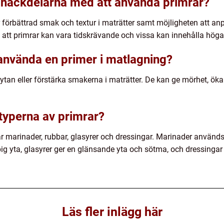
 nackdelarna med att använda primrar?
 förbättrad smak och textur i maträtter samt möjligheten att a
 att primrar kan vara tidskrävande och vissa kan innehålla höga 
 använda en primer i matlagning?
 ytan eller förstärka smakerna i maträtter. De kan ge mörhet, ök
 typerna av primrar?
r marinader, rubbar, glasyrer och dressingar. Marinader används
pig yta, glasyrer ger en glänsande yta och sötma, och dressinga
Läs fler inlägg här