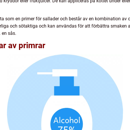
ryddor eller fruktjuicer. De kan appliceras på köttet under eller 
a som en primer för sallader och består av en kombination av olj
rliga och sötaktiga och kan användas för att förbättra smaken a
 en sås.
ar av primrar