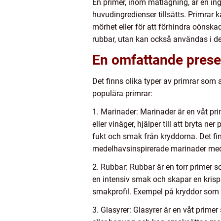
En primer, inom matlagning, är en ing
huvudingredienser tillsätts. Primrar
mörhet eller för att förhindra oönskad
rubbar, utan kan också användas i de
En omfattande presen
Det finns olika typer av primrar som
populära primrar:
1. Marinader: Marinader är en våt pr
eller vinäger, hjälper till att bryta ne
fukt och smak från kryddorna. Det fin
medelhavsinspirerade marinader med o
2. Rubbar: Rubbar är en torr primer s
en intensiv smak och skapar en krispig
smakprofil. Exempel på kryddor som a
3. Glasyrer: Glasyrer är en våt prim