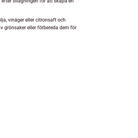
efter tillagningen för att skapa en
a, vinäger eller citronsaft och
v grönsaker eller förbereda dem för