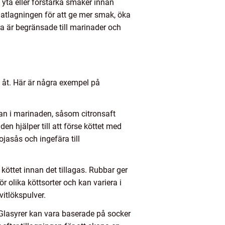
 yta eller förstärka smaker innan
matlagningen för att ge mer smak, öka
ara är begränsade till marinader och
m åt. Här är några exempel på
ran i marinaden, såsom citronsaft
aden hjälper till att förse köttet med
jasås och ingefära till
köttet innan det tillagas. Rubbar ger
r olika köttsorter och kan variera i
itlökspulver.
 Glasyrer kan vara baserade på socker