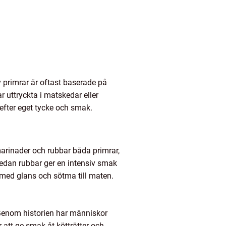
v primrar är oftast baserade på
r uttryckta i matskedar eller
 efter eget tycke och smak.
marinader och rubbar båda primrar,
medan rubbar ger en intensiv smak
 med glans och sötma till maten.
. Genom historien har människor
 att ge smak åt kötträtter och