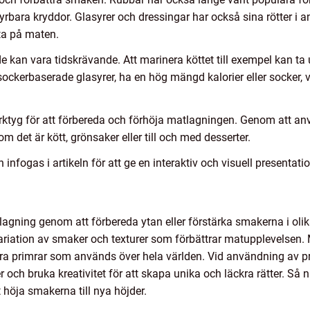
rbara kryddor. Glasyrer och dressingar har också sina rötter i a
ta på maten.
e kan vara tidskrävande. Att marinera köttet till exempel kan ta up
ckerbaserade glasyrer, ha en hög mängd kalorier eller socker, 
 verktyg för att förbereda och förhöja matlagningen. Genom att a
 om det är kött, grönsaker eller till och med desserter.
infogas i artikeln för att ge en interaktiv och visuell presentatio
tlagning genom att förbereda ytan eller förstärka smakerna i oli
riation av smaker och texturer som förbättrar matupplevelsen. M
ra primrar som används över hela världen. Vid användning av pri
och bruka kreativitet för att skapa unika och läckra rätter. Så n
 höja smakerna till nya höjder.