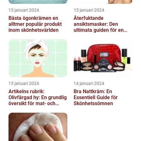
15 januari 2024
15 januari 2024
Bästa ögonkrämen en
Återfuktande
alltmer populär produkt
ansiktsmasker: Den
inom skönhetsvärlden
ultimata guiden för en
strålande hud
15 januari 2024
14 januari 2024
Artikelns rubrik:
Bra Nattkräm: En
Olivfärgad hy: En grundlig
Essentiell Guide för
översikt för mat- och
Skönhetssömnen
dryckesentusiaster