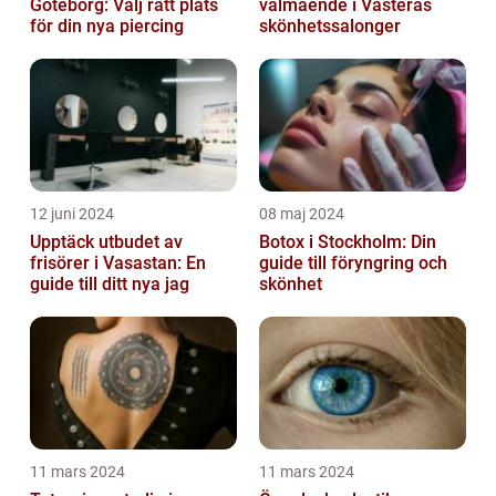
Göteborg: Välj rätt plats
välmående i Västerås
för din nya piercing
skönhetssalonger
12 juni 2024
08 maj 2024
Upptäck utbudet av
Botox i Stockholm: Din
frisörer i Vasastan: En
guide till föryngring och
guide till ditt nya jag
skönhet
11 mars 2024
11 mars 2024