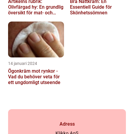
Artikelns rubrik:
Bra Nattkräm: En
Olivfärgad hy: En grundlig
Essentiell Guide för
översikt för mat- och
Skönhetssömnen
dryckesentusiaster
14 januari 2024
Ögonkräm mot rynkor -
Vad du behöver veta för
ett ungdomligt utseende
Adress