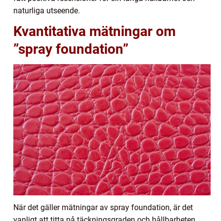
naturliga utseende.
Kvantitativa mätningar om
”spray foundation”
När det gäller mätningar av spray foundation, är det
vanligt att titta på täckningsgraden och hållbarheten.