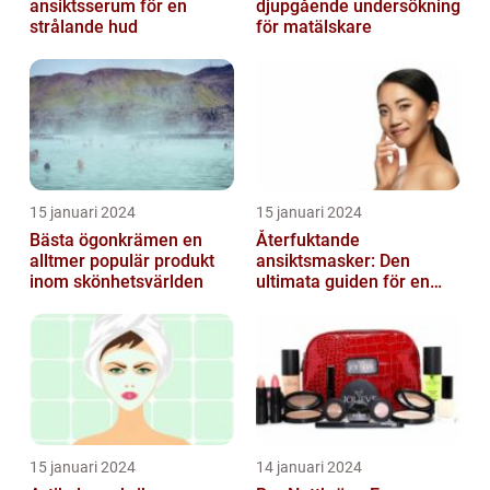
ansiktsserum för en
djupgående undersökning
strålande hud
för matälskare
15 januari 2024
15 januari 2024
Bästa ögonkrämen en
Återfuktande
alltmer populär produkt
ansiktsmasker: Den
inom skönhetsvärlden
ultimata guiden för en
strålande hud
15 januari 2024
14 januari 2024