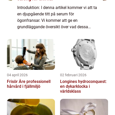
Introduktion: I denna artikel kommer vi att ta
en djupgående titt på serum för
ögonfransar. Vi kommer att ge en
grundläggande översikt över vad dessa
serum är och hur de fungerar. Dessutom
kommer vi att presentera olika typer av
serum som är populära...
04 april 2026
02 februari 2026
Frisör Åre professionell
Longines hydroconquest:
hårvård i fjällmiljö
en dykarklocka i
världsklass