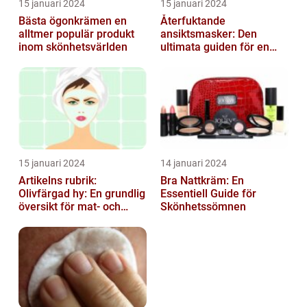
15 januari 2024
15 januari 2024
Bästa ögonkrämen en
Återfuktande
alltmer populär produkt
ansiktsmasker: Den
inom skönhetsvärlden
ultimata guiden för en
strålande hud
15 januari 2024
14 januari 2024
Artikelns rubrik:
Bra Nattkräm: En
Olivfärgad hy: En grundlig
Essentiell Guide för
översikt för mat- och
Skönhetssömnen
dryckesentusiaster