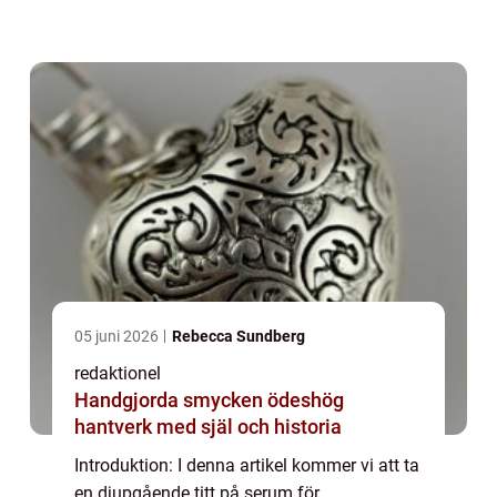
serum är och hur de fungerar. Dessutom
kommer vi att presentera olika typer av
serum som är populära...
05 juni 2026
Rebecca Sundberg
redaktionel
Handgjorda smycken ödeshög
hantverk med själ och historia
Introduktion: I denna artikel kommer vi att ta
en djupgående titt på serum för