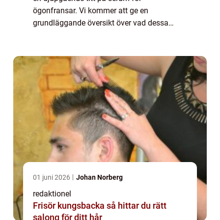
ögonfransar. Vi kommer att ge en
grundläggande översikt över vad dessa
serum är och hur de fungerar. Dessutom
kommer vi att presentera olika typer av
serum som är populära...
01 juni 2026
Johan Norberg
redaktionel
Frisör kungsbacka så hittar du rätt
salong för ditt hår