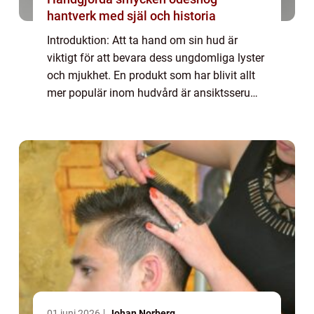
hantverk med själ och historia
Introduktion: Att ta hand om sin hud är
viktigt för att bevara dess ungdomliga lyster
och mjukhet. En produkt som har blivit allt
mer populär inom hudvård är ansiktsserum,
eller serum ansikte. Dessa koncentrerade
hudvårdsprodukter erbjuder en mängd f...
01 juni 2026
Johan Norberg