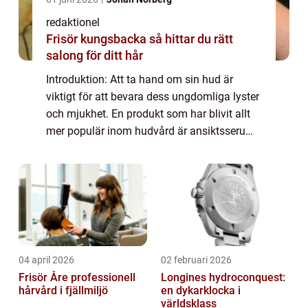
redaktionel
Frisör kungsbacka så hittar du rätt
salong för ditt hår
Introduktion: Att ta hand om sin hud är
viktigt för att bevara dess ungdomliga lyster
och mjukhet. En produkt som har blivit allt
mer populär inom hudvård är ansiktsserum,
eller serum ansikte. Dessa koncentrerade
hudvårdsprodukter erbjuder en mängd f...
04 april 2026
02 februari 2026
Frisör Åre professionell
Longines hydroconquest:
hårvård i fjällmiljö
en dykarklocka i
världsklass