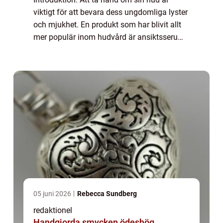
viktigt för att bevara dess ungdomliga lyster
och mjukhet. En produkt som har blivit allt
mer populär inom hudvård är ansiktsserum,
eller serum ansikte. Dessa koncentrerade
hudvårdsprodukter erbjuder en mängd f...
05 juni 2026
Rebecca Sundberg
redaktionel
Handgjorda smycken ödeshög