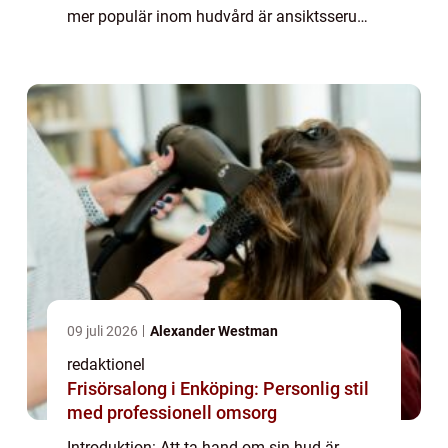
mer populär inom hudvård är ansiktsserum,
eller serum ansikte. Dessa koncentrerade
hudvårdsprodukter erbjuder en mängd f...
09 juli 2026
Alexander Westman
redaktionel
Frisörsalong i Enköping: Personlig stil
med professionell omsorg
Introduktion: Att ta hand om sin hud är