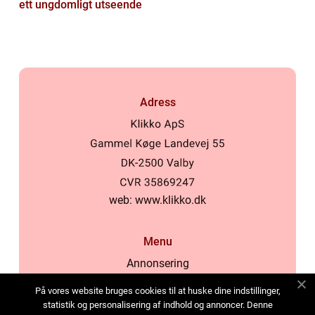
ett ungdomligt utseende
Adress
web:
www.klikko.dk
Menu
Annonsering
Om oss
På vores website bruges cookies til at huske dine indstillinger,
Cookies
statistik og personalisering af indhold og annoncer. Denne