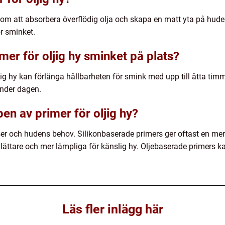
om att absorbera överflödig olja och skapa en matt yta på huden. 
r sminket.
imer för oljig hy sminket på plats?
jig hy kan förlänga hållbarheten för smink med upp till åtta timmar
under dagen.
pen av primer för oljig hy?
ser och hudens behov. Silikonbaserade primers ger oftast en mer m
ättare och mer lämpliga för känslig hy. Oljebaserade primers ka
Läs fler inlägg här