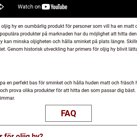
oljig hy en oumbärlig produkt för personer som vill ha en matt
h populära produkter på marknaden har du möjlighet att hitta den
 hy kan minska oljigheten och hålla sminket på plats längre. Skil
tet. Genom historisk utveckling har primers för oljig hy blivit lät
pa en perfekt bas för sminket och hålla huden matt och fräsch h
ch prova olika produkter för att hitta den som passar dig bäst. 
 timmar.
FAQ
 för oljig hy?