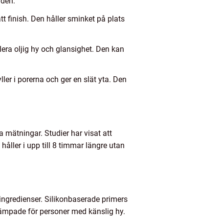
aden:
 finish. Den håller sminket på plats
lera oljig hy och glansighet. Den kan
er i porerna och ger en slät yta. Den
va mätningar. Studier har visat att
åller i upp till 8 timmar längre utan
h ingredienser. Silikonbaserade primers
lämpade för personer med känslig hy.