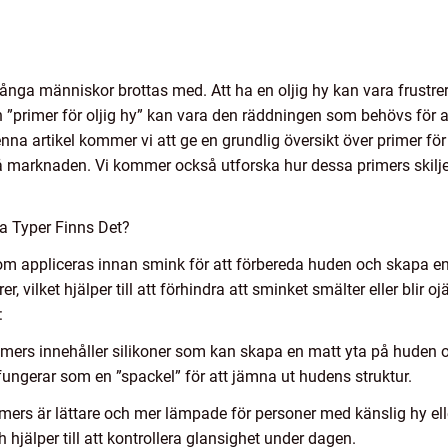
många människor brottas med. Att ha en oljig hy kan vara frustr
n ”primer för oljig hy” kan vara den räddningen som behövs för a
na artikel kommer vi att ge en grundlig översikt över primer för o
å marknaden. Vi kommer också utforska hur dessa primers skilje
ka Typer Finns Det?
 som appliceras innan smink för att förbereda huden och skapa en
, vilket hjälper till att förhindra att sminket smälter eller blir 
:
mers innehåller silikoner som kan skapa en matt yta på huden och
fungerar som en ”spackel” för att jämna ut hudens struktur.
mers är lättare och mer lämpade för personer med känslig hy elle
hjälper till att kontrollera glansighet under dagen.