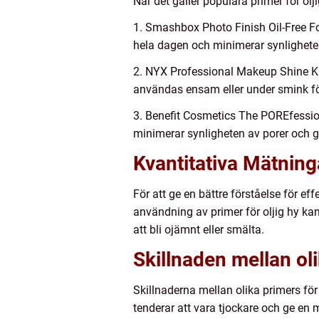
När det gäller populära primer för ol
1. Smashbox Photo Finish Oil-Free Fo
hela dagen och minimerar synligheten
2. NYX Professional Makeup Shine Kill
användas ensam eller under smink för
3. Benefit Cosmetics The POREfessiona
minimerar synligheten av porer och gö
Kvantitativa Mätning
För att ge en bättre förståelse för eff
användning av primer för oljig hy kan
att bli ojämnt eller smälta.
Skillnaden mellan ol
Skillnaderna mellan olika primers för 
tenderar att vara tjockare och ge en