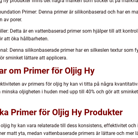
jig hy produkter finns det några märken som sticker ut på markn
undation Primer: Denna primer är silikonbaserad och har en matt
 av porer.
er: Detta är en vattenbaserad primer som hjälper till att kontrol
 att öka hållbarheten.
l: Denna silikonbaserade primer har en silkeslen textur som fyll
r sminket lättare att applicera.
ar om Primer för Oljig Hy
ektiviteten av primers för oljig hy kan vi titta på några kvantitati
 minska oljigheten i huden med upp till 40% och gör att sminket h
ika Primer för Oljig Hy Produkter
oljig hy kan vara relaterade till dess konsistens, effektivitet oc
 mer matt yta, medan vattenbaserade primers är lättare och mer 