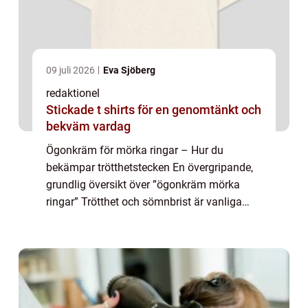
09 juli 2026
Eva Sjöberg
redaktionel
Stickade t shirts för en genomtänkt och
bekväm vardag
Ögonkräm för mörka ringar – Hur du
bekämpar trötthetstecken En övergripande,
grundlig översikt över ”ögonkräm mörka
ringar” Trötthet och sömnbrist är vanliga
problem som kan resultera i mörka ringar
under ögonen. Trots att en god na...