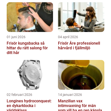
under ögonen. Trots att en god na...
01 juni 2026
04 april 2026
Frisör kungsbacka så
Frisör Åre professionell
hittar du rätt salong för
hårvård i fjällmiljö
ditt hår
02 februari 2026
14 januari 2026
Longines hydroconquest:
Manzilian vax
en dykarklocka i
intimvaxning för män
världsklass
som vill ha en ren känsla