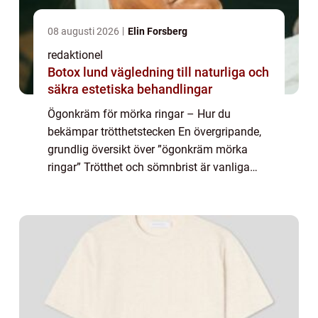
08 augusti 2026
Elin Forsberg
redaktionel
Botox lund vägledning till naturliga och
säkra estetiska behandlingar
Ögonkräm för mörka ringar – Hur du
bekämpar trötthetstecken En övergripande,
grundlig översikt över ”ögonkräm mörka
ringar” Trötthet och sömnbrist är vanliga
problem som kan resultera i mörka ringar
under ögonen. Trots att en god na...