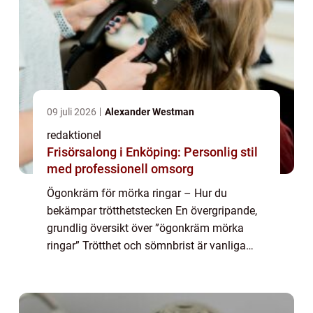
09 juli 2026
Alexander Westman
redaktionel
Frisörsalong i Enköping: Personlig stil
med professionell omsorg
Ögonkräm för mörka ringar – Hur du
bekämpar trötthetstecken En övergripande,
grundlig översikt över ”ögonkräm mörka
ringar” Trötthet och sömnbrist är vanliga
problem som kan resultera i mörka ringar
under ögonen. Trots att en god na...