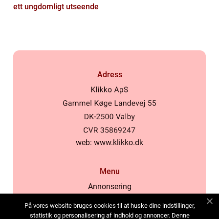
ett ungdomligt utseende
Adress
web:
www.klikko.dk
Menu
Annonsering
Om oss
På vores website bruges cookies til at huske dine indstillinger,
Cookies
statistik og personalisering af indhold og annoncer. Denne