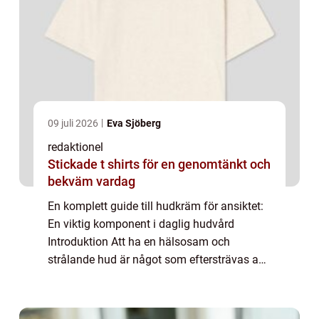
09 juli 2026
Eva Sjöberg
redaktionel
Stickade t shirts för en genomtänkt och
bekväm vardag
En komplett guide till hudkräm för ansiktet:
En viktig komponent i daglig hudvård
Introduktion Att ha en hälsosam och
strålande hud är något som eftersträvas av
många. För att uppnå detta krävs en
regelbunden hudvårdsrutin, där hudkräm för
ansiktet s...