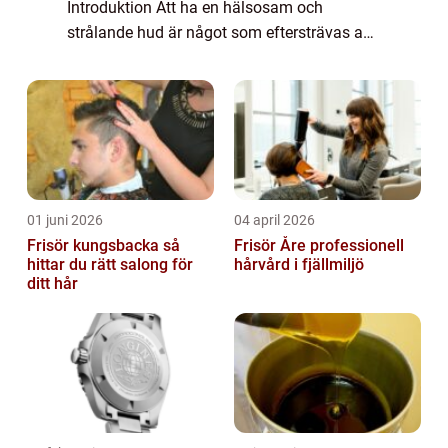
Introduktion Att ha en hälsosam och
strålande hud är något som eftersträvas av
många. För att uppnå detta krävs en
regelbunden hudvårdsrutin, där hudkräm för
ansiktet s...
01 juni 2026
04 april 2026
Frisör kungsbacka så
Frisör Åre professionell
hittar du rätt salong för
hårvård i fjällmiljö
ditt hår