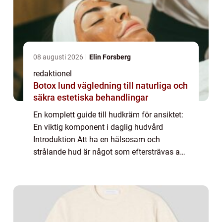
08 augusti 2026
Elin Forsberg
redaktionel
Botox lund vägledning till naturliga och
säkra estetiska behandlingar
En komplett guide till hudkräm för ansiktet:
En viktig komponent i daglig hudvård
Introduktion Att ha en hälsosam och
strålande hud är något som eftersträvas av
många. För att uppnå detta krävs en
regelbunden hudvårdsrutin, där hudkräm för
ansiktet s...