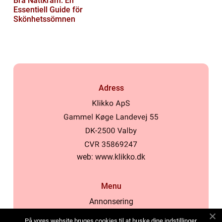
Bra Nattkräm: En
Essentiell Guide för
Skönhetssömnen
Adress
web:
www.klikko.dk
Menu
Annonsering
Om oss
På vores website bruges cookies til at huske dine indstillinger,