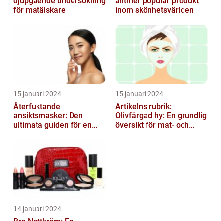
djupgående undersökning
alltmer populär produkt
för matälskare
inom skönhetsvärlden
15 januari 2024
15 januari 2024
Återfuktande
Artikelns rubrik:
ansiktsmasker: Den
Olivfärgad hy: En grundlig
ultimata guiden för en
översikt för mat- och
strålande hud
dryckesentusiaster
14 januari 2024