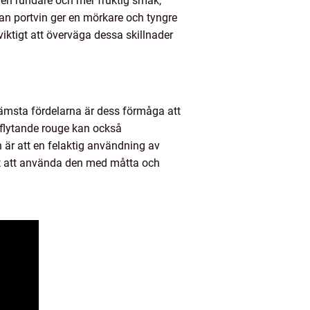
e en rundare och mer fruktig smak,
an portvin ger en mörkare och tyngre
iktigt att överväga dessa skillnader
rämsta fördelarna är dess förmåga att
 flytande rouge kan också
är att en felaktig användning av
igt att använda den med måtta och