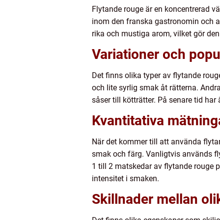
Flytande rouge är en koncentrerad vä
inom den franska gastronomin och anv
rika och mustiga arom, vilket gör den 
Variationer och popul
Det finns olika typer av flytande ro
och lite syrlig smak åt rätterna. And
såser till kötträtter. På senare tid ha
Kvantitativa mätning
När det kommer till att använda flytan
smak och färg. Vanligtvis används fl
1 till 2 matskedar av flytande rouge 
intensitet i smaken.
Skillnader mellan oli