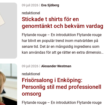
09 juli 2026
Eva Sjöberg
redaktionel
Stickade t shirts för en
genomtänkt och bekväm vardag
Flytande rouge – En introduktion Flytande rouge
har blivit en populär trend inom matvärlden på
senare tid. Det är en mångsidig ingrediens som
kan användas för att ge rätter en extra dimension
av smak och estetik. I denna artikel kommer vi att
u...
09 juli 2026
Alexander Westman
redaktionel
Frisörsalong i Enköping:
Personlig stil med professionell
omsorg
Flytande rouge – En introduktion Flytande rouge