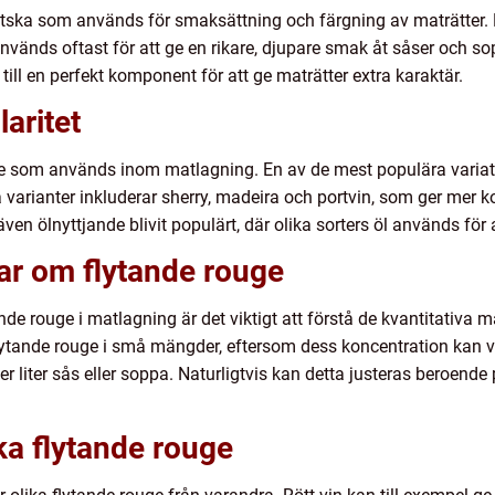
tska som används för smaksättning och färgning av maträtter. Det
änds oftast för att ge en rikare, djupare smak åt såser och sop
till en perfekt komponent för att ge maträtter extra karaktär.
aritet
uge som används inom matlagning. En av de mest populära variatio
ra varianter inkluderar sherry, madeira och portvin, som ger me
r även ölnyttjande blivit populärt, där olika sorters öl används fö
ar om flytande rouge
de rouge i matlagning är det viktigt att förstå de kvantitativa m
ytande rouge i små mängder, eftersom dess koncentration kan v
per liter sås eller soppa. Naturligtvis kan detta justeras beroen
ka flytande rouge