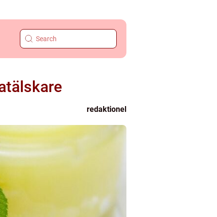
atälskare
redaktionel