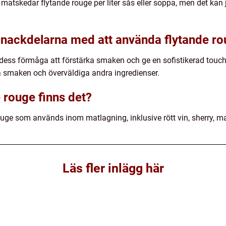
2 matskedar flytande rouge per liter sås eller soppa, men det kan
 nackdelarna med att använda flytande r
ess förmåga att förstärka smaken och ge en sofistikerad touch t
 smaken och överväldiga andra ingredienser.
e rouge finns det?
rouge som används inom matlagning, inklusive rött vin, sherry, ma
Läs fler inlägg här