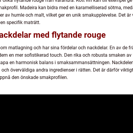
r olika flytande rouge från varandra. Rött vin kan till exempel g
smakprofil. Madeira kan bidra med en karamelliserad sötma, med
 av humle och malt, vilket ger en unik smakupplevelse. Det är v
 en specifik maträtt.
nackdelar med flytande rouge
inom matlagning och har sina fördelar och nackdelar. En av de f
 dem en mer sofistikerad touch. Den rika och robusta smaken av
skapa en harmonisk balans i smaksammansättningen. Nackdelen 
ch överväldiga andra ingredienser i rätten. Det är därför vikt
 uppnå den önskade smakprofilen.