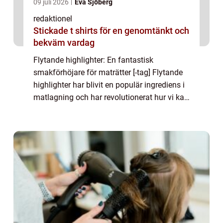
09 juli 2026
Eva Sjöberg
redaktionel
Stickade t shirts för en genomtänkt och
bekväm vardag
Flytande highlighter: En fantastisk
smakförhöjare för maträtter [-tag] Flytande
highlighter har blivit en populär ingrediens i
matlagning och har revolutionerat hur vi kan
ta vår mat till nästa nivå. Dess förmåga att
ge smak och visuell lockelse till...