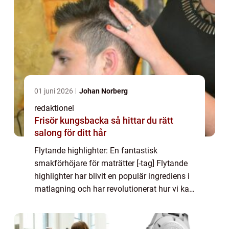
01 juni 2026
Johan Norberg
redaktionel
Frisör kungsbacka så hittar du rätt
salong för ditt hår
Flytande highlighter: En fantastisk
smakförhöjare för maträtter [-tag] Flytande
highlighter har blivit en populär ingrediens i
matlagning och har revolutionerat hur vi kan
ta vår mat till nästa nivå. Dess förmåga att
ge smak och visuell lockelse till...