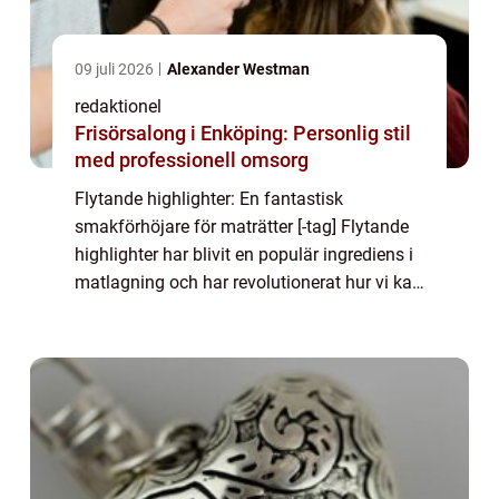
09 juli 2026
Alexander Westman
redaktionel
Frisörsalong i Enköping: Personlig stil
med professionell omsorg
Flytande highlighter: En fantastisk
smakförhöjare för maträtter [-tag] Flytande
highlighter har blivit en populär ingrediens i
matlagning och har revolutionerat hur vi kan
ta vår mat till nästa nivå. Dess förmåga att
ge smak och visuell lockelse till...