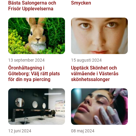
Bästa Salongerna och
Smycken
Frisör Upplevelserna
13 september 2024
15 augusti 2024
Öronhåltagning i
Upptäck Skönhet och
Göteborg: Välj rätt plats
välmående i Västerås
för din nya piercing
skönhetssalonger
12 juni 2024
08 maj 2024