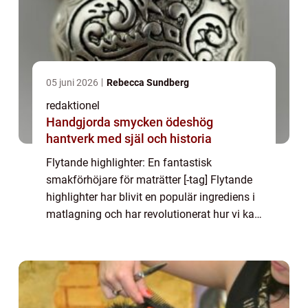
05 juni 2026
Rebecca Sundberg
redaktionel
Handgjorda smycken ödeshög
hantverk med själ och historia
Flytande highlighter: En fantastisk
smakförhöjare för maträtter [-tag] Flytande
highlighter har blivit en populär ingrediens i
matlagning och har revolutionerat hur vi kan
ta vår mat till nästa nivå. Dess förmåga att
ge smak och visuell lockelse till...