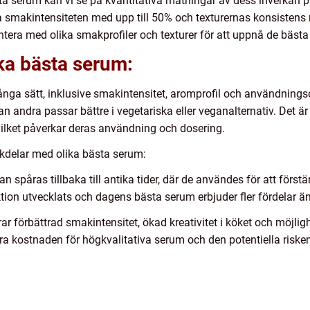
ästa serum kan vi se på kvantitativa mätningar av dess inverkan p
makintensiteten med upp till 50% och texturernas konsistens m
era med olika smakprofiler och texturer för att uppnå de bästa 
ika bästa serum:
många sätt, inklusive smakintensitet, aromprofil och användnin
andra passar bättre i vegetariska eller veganalternativ. Det är o
vilket påverkar deras användning och dosering.
kdelar med olika bästa serum:
 spåras tillbaka till antika tider, där de användes för att för
ion utvecklats och dagens bästa serum erbjuder fler fördelar än
 förbättrad smakintensitet, ökad kreativitet i köket och möjligh
a kostnaden för högkvalitativa serum och den potentiella risken 