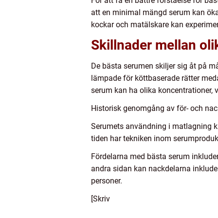
För att få en bättre förståelse för b
att en minimal mängd serum kan öka s
kockar och matälskare kan experiment
Skillnader mellan ol
De bästa serumen skiljer sig åt på 
lämpade för köttbaserade rätter medan 
serum kan ha olika koncentrationer, 
Historisk genomgång av för- och nac
Serumets användning i matlagning kan
tiden har tekniken inom serumprodukt
Fördelarna med bästa serum inkluderar
andra sidan kan nackdelarna inkluder
personer.
[Skriv