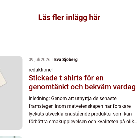
Läs fler inlägg här
09 juli 2026
Eva Sjöberg
redaktionel
Stickade t shirts för en
genomtänkt och bekväm vardag
Inledning: Genom att utnyttja de senaste
framstegen inom matvetenskapen har forskare
lyckats utveckla enastående produkter som kan
förbättra smakupplevelsen och kvaliteten på olika
rätter. I denna artikel kommer vi att undersöka
”bästa serum...