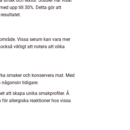
å smak och textur. Studier har visat
ed upp till 30%. Detta gör att
resultatet.
gsområde. Vissa serum kan vara mer
ckså viktigt att notera att olika
stärka smaker och konservera mat. Med
 någonsin tidigare.
et att skapa unika smakprofiler. Å
för allergiska reaktioner hos vissa