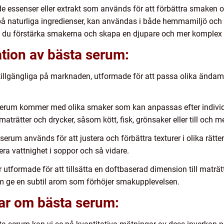
 essenser eller extrakt som används för att förbättra smaken oc
å naturliga ingredienser, kan användas i både hemmamiljö och 
kan du förstärka smakerna och skapa en djupare och mer komplex
tion av bästa serum:
tillgängliga på marknaden, utformade för att passa olika ändamå
erum kommer med olika smaker som kan anpassas efter individ
 maträtter och drycker, såsom kött, fisk, grönsaker eller till och m
rum används för att justera och förbättra texturer i olika rätter.
era vattnighet i soppor och så vidare.
tformade för att tillsätta en doftbaserad dimension till maträt
um ge en subtil arom som förhöjer smakupplevelsen.
gar om bästa serum: