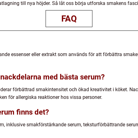
tlagning till nya höjder. Så låt oss börja utforska smakens fas
FAQ
ande essenser eller extrakt som används för att förbättra smake
h nackdelarna med bästa serum?
erar förbättrad smakintensitet och ökad kreativitet i köket. N
en för allergiska reaktioner hos vissa personer.
erum finns det?
rum, inklusive smakförstärkande serum, teksturförbättrande ser