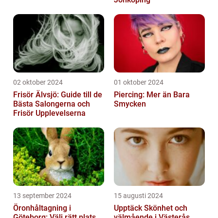
02 oktober 2024
01 oktober 2024
Frisör Älvsjö: Guide till de
Piercing: Mer än Bara
Bästa Salongerna och
Smycken
Frisör Upplevelserna
13 september 2024
15 augusti 2024
Öronhåltagning i
Upptäck Skönhet och
Göteborg: Välj rätt plats
välmående i Västerås