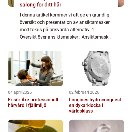
salong för ditt hår
I denna artikel kommer vi att ge en grundlig
översikt och presentation av ansiktsmasker
med fokus på prisvärda alternativ. 1.
Översikt över ansiktsmasker : Ansiktsmasker
är skönhetsprodukter som används för att
ge huden extra näring och behandling. D...
04 april 2026
02 februari 2026
Frisör Åre professionell
Longines hydroconquest:
hårvård i fjällmiljö
en dykarklocka i
världsklass