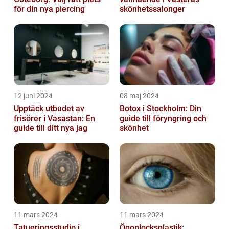
för din nya piercing
skönhetssalonger
12 juni 2024
08 maj 2024
Upptäck utbudet av
Botox i Stockholm: Din
frisörer i Vasastan: En
guide till föryngring och
guide till ditt nya jag
skönhet
11 mars 2024
11 mars 2024
Tatueringsstudio i
Ögonlocksplastik: