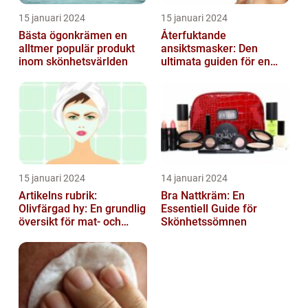
15 januari 2024
15 januari 2024
Bästa ögonkrämen en
Återfuktande
alltmer populär produkt
ansiktsmasker: Den
inom skönhetsvärlden
ultimata guiden för en
strålande hud
15 januari 2024
14 januari 2024
Artikelns rubrik:
Bra Nattkräm: En
Olivfärgad hy: En grundlig
Essentiell Guide för
översikt för mat- och
Skönhetssömnen
dryckesentusiaster