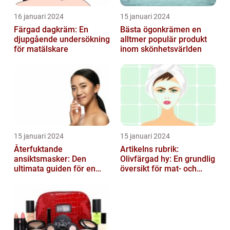
16 januari 2024
15 januari 2024
Färgad dagkräm: En
Bästa ögonkrämen en
djupgående undersökning
alltmer populär produkt
för matälskare
inom skönhetsvärlden
15 januari 2024
15 januari 2024
Återfuktande
Artikelns rubrik:
ansiktsmasker: Den
Olivfärgad hy: En grundlig
ultimata guiden för en
översikt för mat- och
strålande hud
dryckesentusiaster