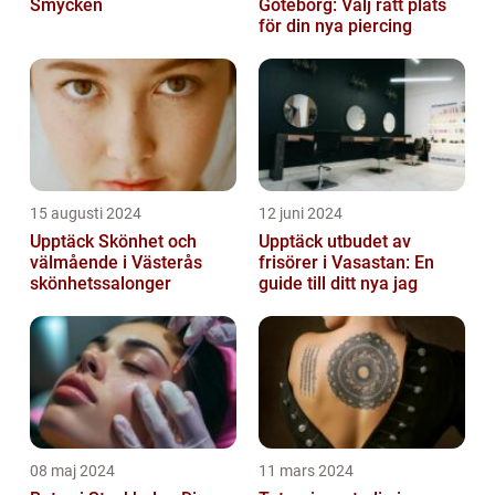
Smycken
Göteborg: Välj rätt plats
för din nya piercing
15 augusti 2024
12 juni 2024
Upptäck Skönhet och
Upptäck utbudet av
välmående i Västerås
frisörer i Vasastan: En
skönhetssalonger
guide till ditt nya jag
08 maj 2024
11 mars 2024