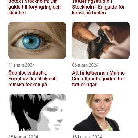
Botox i Stockholm: Din
Tatueringsstudio i
guide till föryngring och
Stockholm: En guide för
skönhet
konst på huden
11 mars 2024
06 mars 2024
Ögonlocksplastik:
Att få tatuering i Malmö -
Framhäv din blick och
Den ultimata guiden för
minska tecken på
tatueringar
åldrande
18 januari 2024
18 januari 2024